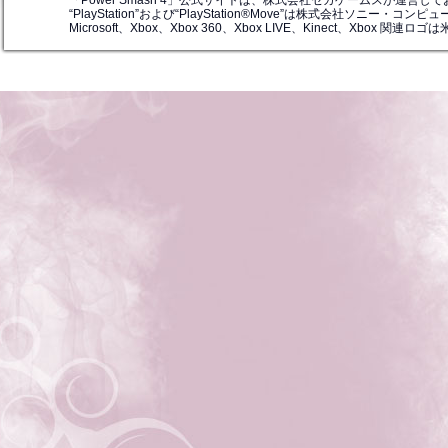
「Power Smash 4」公式サイトは、株式会社セガゲームスが運営して
【エクストラ】、パノラマグラフィックを公開
“PlayStation”および“PlayStation®Move”は株式会社ソニー
Microsoft、Xbox、Xbox 360、Xbox LIVE、Kinect、Xbox 関連
2011年6月13日（月）
PlayStation®Vita版 発売決定！
2011年5月12日（木）
公式サイト リニューアル